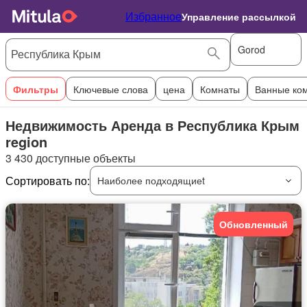
Избранное
Управление рассылкой
Gorod
Фильтры
Ключевые слова
цена
Комнаты
Ванные ко
Недвижимость Аренда в Республика Крым
region
3 430 доступные объекты
Сортировать по:
Наиболее подходящиеt
Обновленный