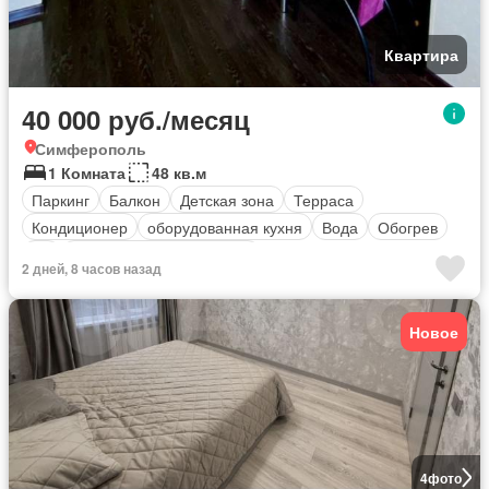
Квартира
40 000 руб./месяц
Симферополь
1 Комната
48 кв.м
Паркинг
Балкон
Детская зона
Терраса
Кондиционер
оборудованная кухня
Вода
Обогрев
ТВ
Полностью меблирована
2 дней, 8 часов назад
Новое
4
фото