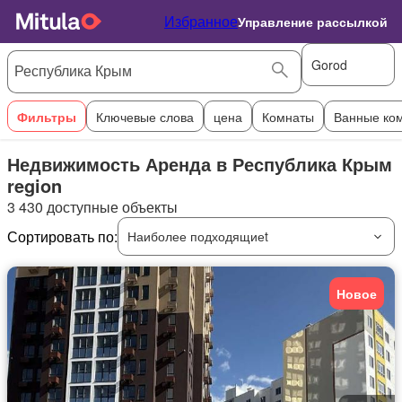
Избранное
Управление рассылкой
Gorod
Фильтры
Ключевые слова
цена
Комнаты
Ванные ко
Недвижимость Аренда в Республика Крым
region
3 430 доступные объекты
Сортировать по:
Наиболее подходящиеt
Новое