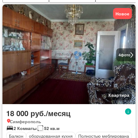
Новое
4
фото
Квартира
18 000 руб./месяц
Симферополь
2 Комнаты
52 кв.м
Балкон
оборудованная кухня
Полностью меблирована