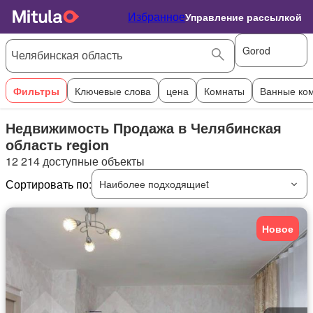
Избранное
Управление рассылкой
Gorod
Фильтры
Ключевые слова
цена
Комнаты
Ванные ко
Недвижимость Продажа в Челябинская
область region
12 214 доступные объекты
Сортировать по:
Наиболее подходящиеt
Новое