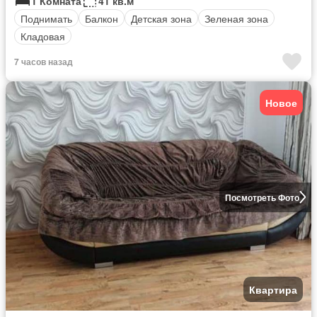
1 Комната
41 кв.м
Поднимать
Балкон
Детская зона
Зеленая зона
Кладовая
7 часов назад
Новое
Посмотреть Фото
Квартира