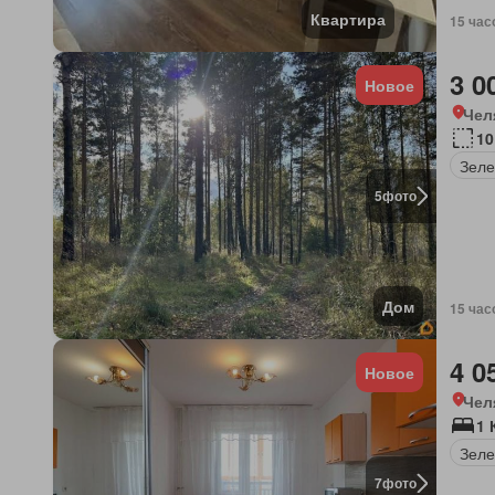
Квартира
15 час
3 0
Новое
Чел
10
Зеле
5
фото
Дом
15 час
4 0
Новое
Чел
1 
Зеле
7
фото