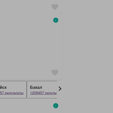
йск
Бакал
Чебаркуль
Т
57 результаты
1209457 результаты
1209457 результаты
1