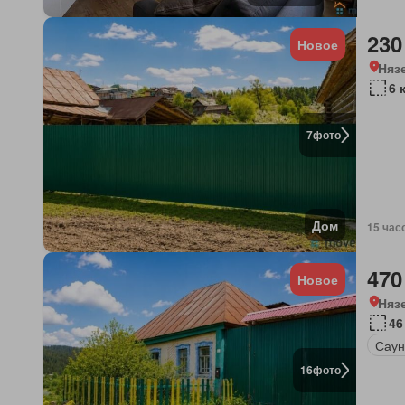
230
Новое
Няз
6 
7
фото
Дом
15 час
470
Новое
Няз
46
Саун
16
фото