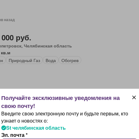
ов назад
 000 руб.
епетровск, Челябинская область
 кв.м
ин
Природный Газ
Вода
Обогрев
ов назад
Введите свою электронную почту и будьте первым, кто
 000 руб.
узнает о новостях о:
епетровск, Челябинская область
St челябинская область
 кв.м
Эл. почта *