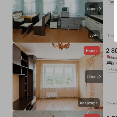
Саун
19
фото
Дом
15 час
2 8
Новое
Няз
2 
обор
12
фото
Квартира
15 час