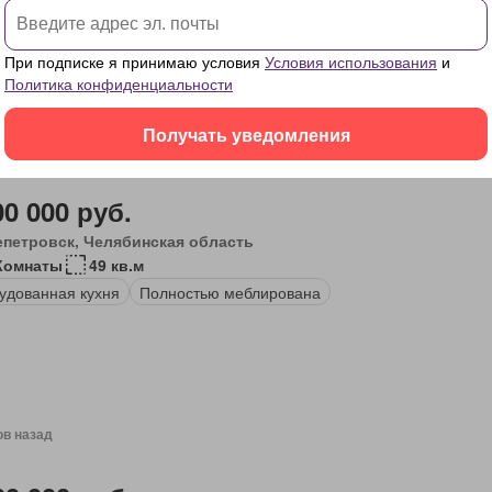
а
Кладовая
Вода
Обогрев
При подписке я принимаю условия
Условия использования
и
Политика конфиденциальности
Получать уведомления
ов назад
00 000 руб.
епетровск, Челябинская область
Комнаты
49 кв.м
удованная кухня
Полностью меблирована
ов назад