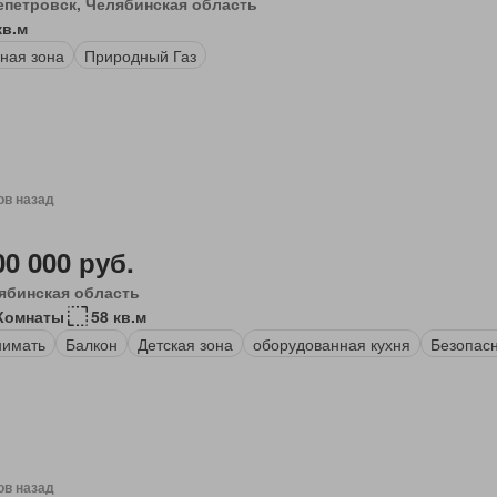
епетровск, Челябинская область
кв.м
ная зона
Природный Газ
ов назад
00 000 руб.
ябинская область
Комнаты
58 кв.м
нимать
Балкон
Детская зона
оборудованная кухня
Безопасн
ов назад