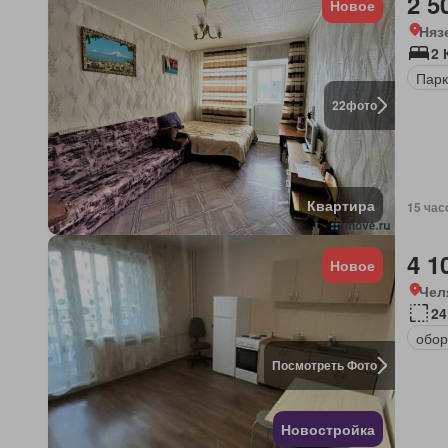
2 5
Новое
Няз
2 
Парк
22
фото
Квартира
15 час
4 1
Новое
Чел
24
обор
Посмотреть Фото
Новостройка