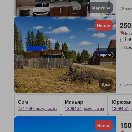
Квартира
15 час
250
Новое
Няз
15
Парк
10
фото
Дом
15 час
Сим
Миньяр
Юрюзан
1217097 результаты
1209457 результаты
1209457 р
150
Новое