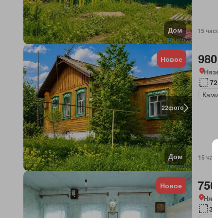
Дом
15 час
980
Новое
Няз
72
Кам
22
фото
Дом
15 час
750
Новое
Няз
38