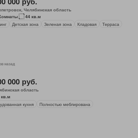
00 000 руб.
епетровск, Челябинская область
Комнаты
44 кв.м
инг
Детская зона
Зеленая зона
Кладовая
Терраса
ов назад
00 000 руб.
ябинская область
 кв.м
удованная кухня
Полностью меблирована