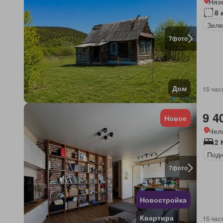
Няз
8 
Зеле
7
фото
Дом
15 час
9 4
Новое
Чел
2 
Под
7
фото
Новостройка
Квартира
15 час