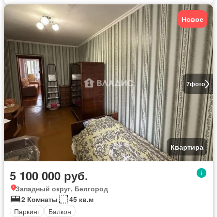
Новое
7
фото
Квартира
5 100 000 руб.
Западный округ, Белгород
2 Комнаты
45 кв.м
Паркинг
Балкон