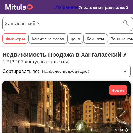
Избранное
Управление рассылкой
Фильтры
Ключевые слова
цена
Комнаты
Ванные ко
Недвижимость Продажа в Хангаласский У
1 212 107 доступные объекты
Сортировать по:
Наиболее подходящиеt
Новое
7
фото