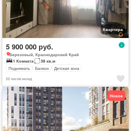
Квартира
5 900 000 руб.
Березовый, Краснодарский Край
1 Комната
38 кв.м
Поднимать
Балкон
Детская зона
22 часов назад
Новое