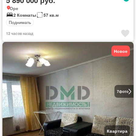
Оре
2 Комнаты
57 кв.м
Поднимать
12 часов назад
Новое
7
фото
Квартира