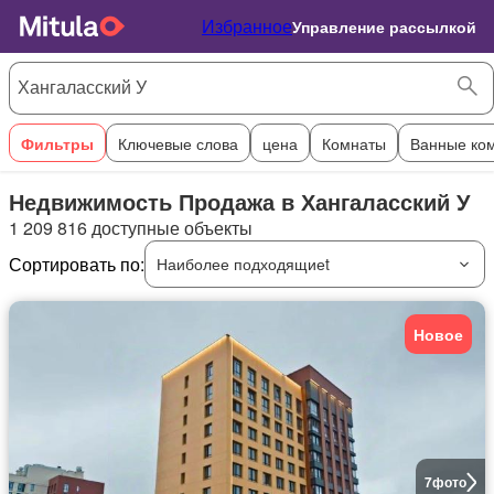
Избранное
Управление рассылкой
Фильтры
Ключевые слова
цена
Комнаты
Ванные ко
Недвижимость Продажа в Хангаласский У
1 209 816 доступные объекты
Сортировать по:
Наиболее подходящиеt
Новое
7
фото