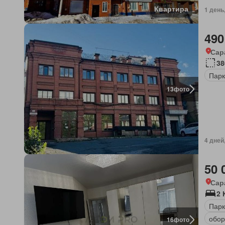
Квартира
1 день
490
Сар
38
Парк
13
фото
4 дней
50 
Сар
2 
Парк
обор
16
фото