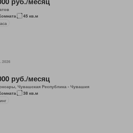
000 руб./месяц
атов
Комната
45 кв.м
аса
. 2026
000 руб./месяц
оксары, Чувашская Республика - Чувашия
Комната
38 кв.м
инг