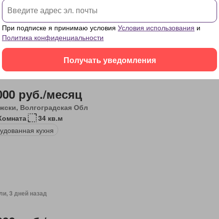
ин
Паркинг
оборудованная кухня
Интернет
При подписке я принимаю условия
Условия использования
и
Политика конфиденциальности
Получать уведомления
ли, 3 дней назад
000 руб./месяц
жски, Волгоградская Обл
Комната
34 кв.м
удованная кухня
ли, 3 дней назад