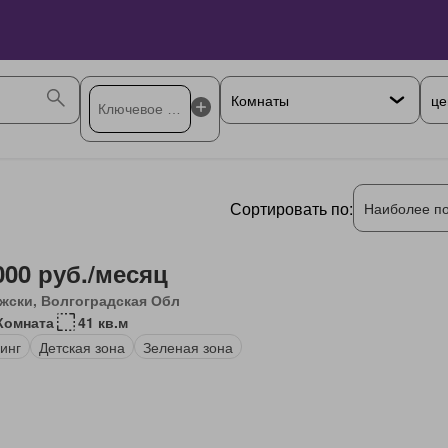
це
Сортировать по:
Наиболее п
000 руб./месяц
жски, Волгоградская Обл
Комната
41 кв.м
инг
Детская зона
Зеленая зона