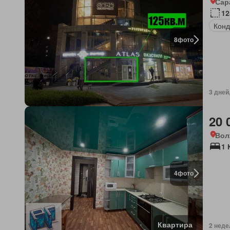
Сар
12
Конд
8
фото
3 дней
20 
Вол
1 
4
фото
Квартира
2 неде