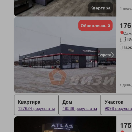
Квартира
1 неде
176
Обновленный
Сам
12
Парк
12
фото
1 день
Квартира
Дом
Участок
137624 результаты
49536 результаты
9098 результ
175