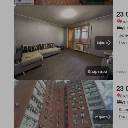
23 
Вол
2 
Зеле
Полн
6
фото
Квартира
2 неде
23 
Вол
1 
Клад
Полн
21
фото