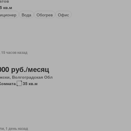
атов
5 кв.м
иционер
Вода
Обогрев
Офис
, 15 часов назад
000 руб./месяц
жски, Волгоградская Обл
Комната
35 кв.м
ли, 1 день назад