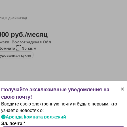
ли, 3 дней назад
000 руб./месяц
жски, Волгоградская Обл
Комната
35 кв.м
удованная кухня
ли, 3 дней назад
Введите свою электронную почту и будьте первым, кто
000 руб./месяц
узнает о новостях о:
жски, Волгоградская Обл
Аренда kомната волжский
Комната
27 кв.м
Эл. почта *