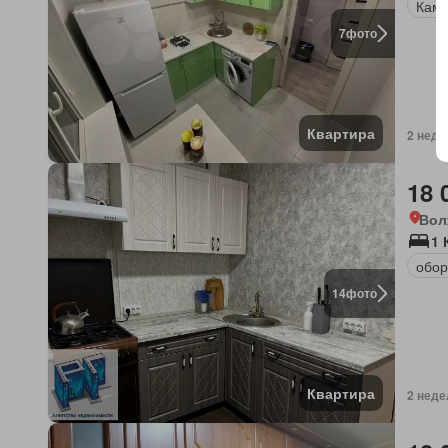
Кам
7
фото
Квартира
2 неде
18 
Вол
1 
обор
14
фото
Квартира
2 неде