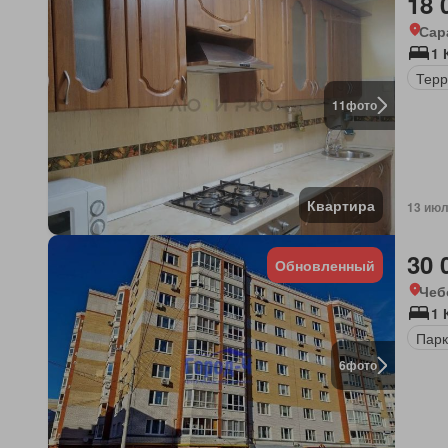
18 
Сар
1 
Терр
11
фото
Квартира
13 июл
30 
Обновленный
Чеб
1 
Парк
6
фото