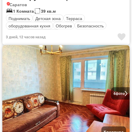
Саратов
1 Комната
39 кв.м
Поднимать
Детская зона
Терраса
оборудованная кухня
Обогрев
Безопасность
Полностью меблирована
3 дней, 12 часов назад
4
фото
Квартира