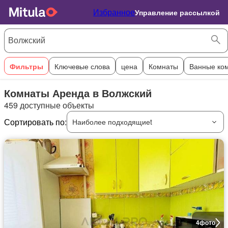
Избранное
Управление рассылкой
Фильтры
Ключевые слова
цена
Комнаты
Ванные ко
Комнаты Аренда в Волжский
459 доступные объекты
Сортировать по:
Наиболее подходящиеt
4
фото