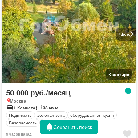
4
фото
Квартира
50 000 руб./месяц
Москва
1 Комната
38 кв.м
Поднимать
Зеленая зона
оборудованная кухня
Безопасность
Полностью меблирована
Сохранить поиск
9 часов назад