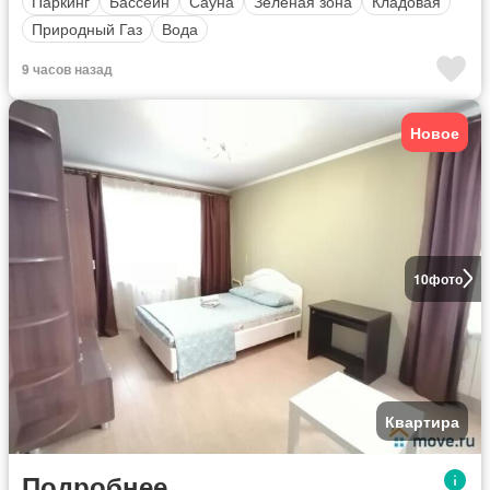
Паркинг
Бассейн
Сауна
Зеленая зона
Кладовая
Природный Газ
Вода
9 часов назад
Новое
10
фото
Квартира
Подробнее