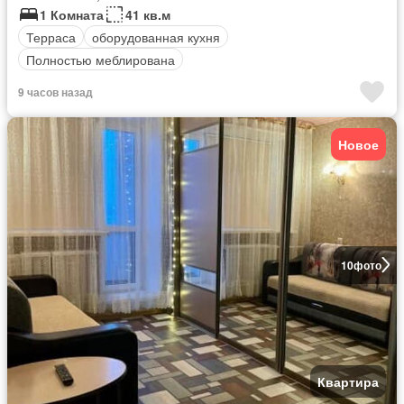
1 Комната
41 кв.м
Терраса
оборудованная кухня
Полностью меблирована
9 часов назад
Новое
10
фото
Квартира