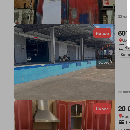
22 час
607
Новое
Мос
45
Конд
3
фото
22 час
20 
Новое
Яро
1 
Балк