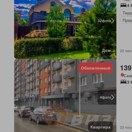
4 
Терр
Прир
32
фото
Дом
22 час
139
Обновленный
Сам
3 
4
фото
Квартира
22 час