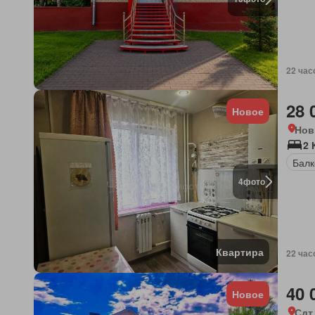
22 час
28 
Новое
Нов
2 
Балк
4
фото
Квартира
22 час
40 
Новое
Сдт