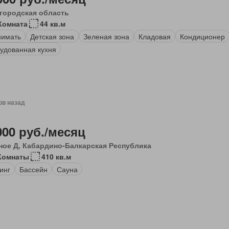
городская область
Комната
44 кв.м
нимать
Детская зона
Зеленая зона
Кладовая
Кондиционер
удованная кухня
ов назад
000 руб./месяц
ное Д, Кабардино-Балкарская Республика
Комнаты
410 кв.м
инг
Бассейн
Сауна