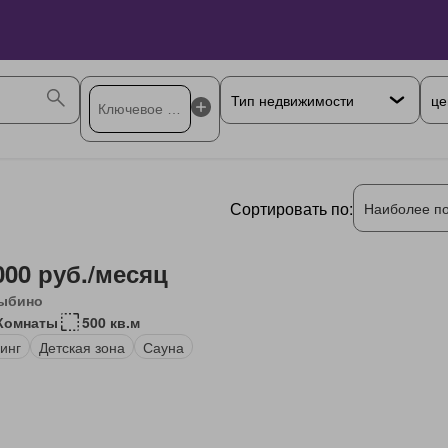
це
Сортировать по:
Наиболее п
000 руб./месяц
ыбино
Комнаты
500 кв.м
инг
Детская зона
Сауна