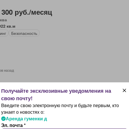
 300 руб./месяц
ква
922 кв.м
инг
Безопасность
ов назад
 000 руб./месяц
ква
0 кв.м
Введите свою электронную почту и будьте первым, кто
тричество
узнает о новостях о:
Аренда гуменки д
Эл. почта *