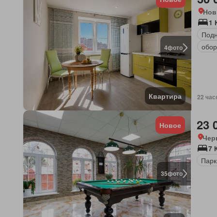
Нов
1 
Под
обор
4
фото
Квартира
22 час
23 
Новое
Чер
7 
Парк
35
фото