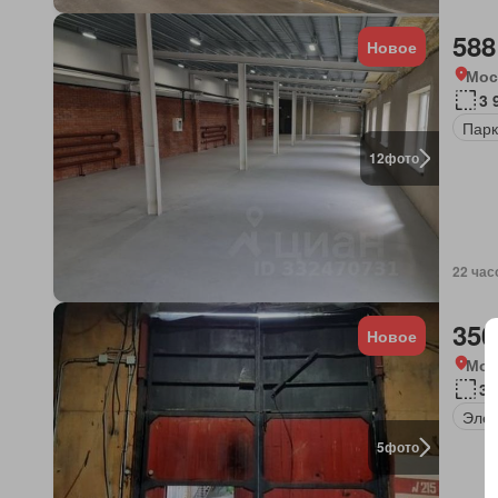
588
Новое
Мос
3 
Парк
12
фото
22 час
350
Новое
Мос
35
Элек
5
фото