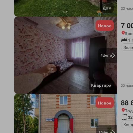
Дом
22 час
7 0
Новое
Яро
1 
Зеле
4
фото
Квартира
22 час
88 
Новое
Под
32
Конд
10
фото