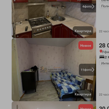
Полн
4
фото
Квартира
22 час
28 
Новое
Уфа
2 
Инте
11
фото
Квартира
22 час
30 
Новое