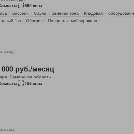
Комнаты
650 кв.м
аса
Бассейн
Сауна
Зеленая зона
Кладовая
оборудованн
одный Газ
Обогрев
Полностью меблирована
ов назад
 000 руб./месяц
ара, Самарская область
Комнаты
156 кв.м
ов назад