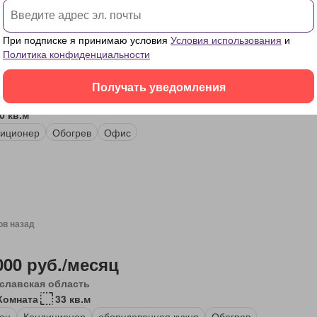
При подписке я принимаю условия
Условия использования
и
ов назад
Политика конфиденциальности
 000 руб./месяц
Получать уведомления
ква
0 кв.м
иционер
Обогрев
Офис
ов назад
000 руб./месяц
славская область
Комната
33 кв.м
он
Кондиционер
оборудованная кухня
Обогрев