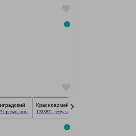
нградский
Красноармейский
Шахтерский
71 результаты
1238871 результаты
1238871 результаты