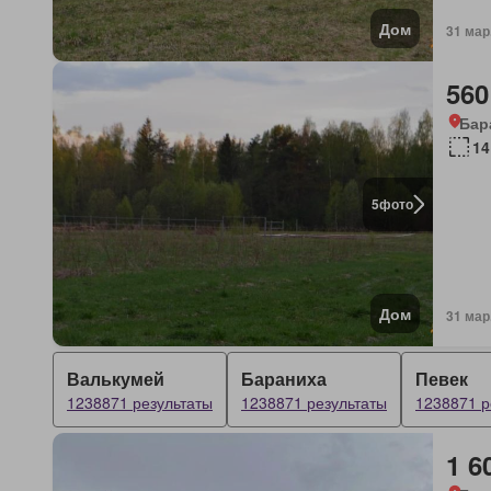
Дом
31 мар
560
Бар
14
5
фото
Дом
31 мар
Валькумей
Бараниха
Певек
1238871 результаты
1238871 результаты
1238871 р
1 6