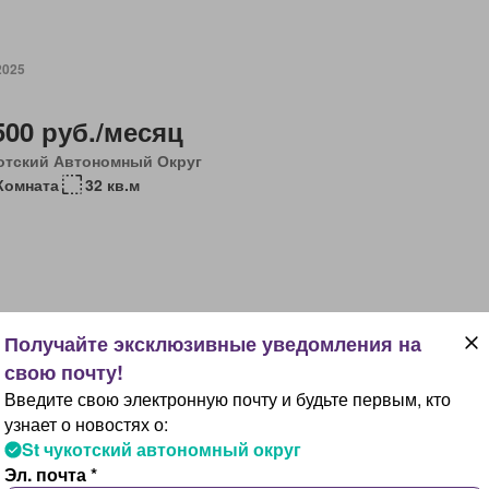
2025
500 руб./месяц
отский Автономный Округ
Комната
32 кв.м
ли, 4 дней назад
Введите свою электронную почту и будьте первым, кто
500 руб./месяц
узнает о новостях о:
ек, Чукотский Автономный Округ
St чукотский автономный округ
Комната
34 кв.м
Эл. почта *