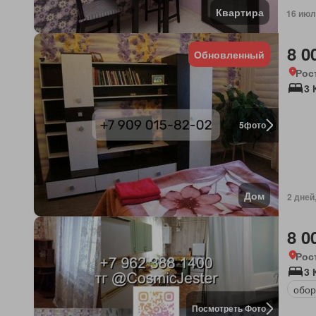
Квартира
16 июл
8 0
Обновленный
Рос
3 
5
фото
Дом
2 дней
8 0
Рос
3 
обор
Посмотреть Фото