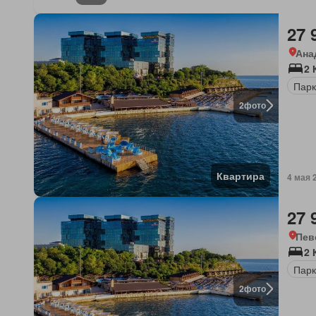
27 
Ана
2 
Парк
2
фото
Квартира
4 мая 
27 
Пев
2 
Парк
2
фото