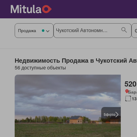
Недвижимость Продажа в Чукотский Ав
56 доступные объекты
520
Бар
13
5
фото