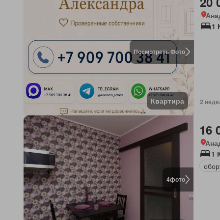
20 
Ана
1 
Посмотреть Фото
Квартира
2 неде
16 
Ана
1 
обор
4
фото