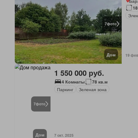
Бар
18
Элек
7
фото
Дом
19 фев
1 550 000 руб.
4 Комнаты
78 кв.м
Паркинг
Зеленая зона
7
фото
Дом
7 окт. 2025