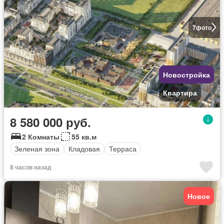
7
фото
Новостройка
Квартира
8 580 000 руб.
2 Комнаты
55 кв.м
Зеленая зона
Кладовая
Терраса
8 часов назад
Новое