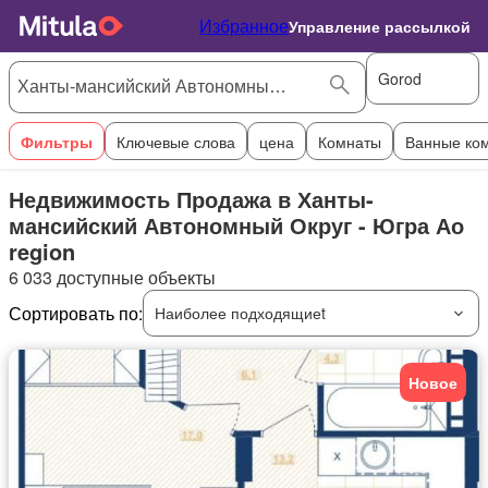
Избранное
Управление рассылкой
Gorod
Фильтры
Ключевые слова
цена
Комнаты
Ванные ко
Недвижимость Продажа в Ханты-
мансийский Автономный Округ - Югра Ао
region
6 033 доступные объекты
Сортировать по:
Наиболее подходящиеt
Новое