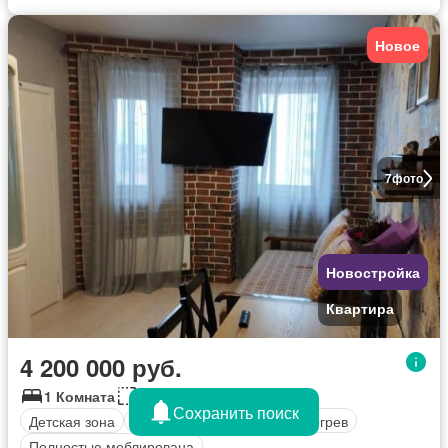
Новое
7
фото
Новостройка
Квартира
4 200 000 руб.
1 Комната
36 кв.м
Сохранить поиск
Детская зона
оборудованная кухня
Обогрев
Полностью меблирована