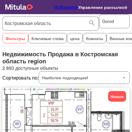
Избранное
Управление рассылкой
Gorod
Фильтры
Ключевые слова
цена
Комнаты
Ванные ко
Недвижимость Продажа в Костромская
область region
2 893 доступные объекты
Сортировать по:
Наиболее подходящиеt
Новое