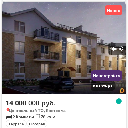
Новое
4
фото
Новостройка
Квартира
14 000 000 руб.
Центральный ТО, Кострома
2 Комнаты
78 кв.м
Терраса
Обогрев