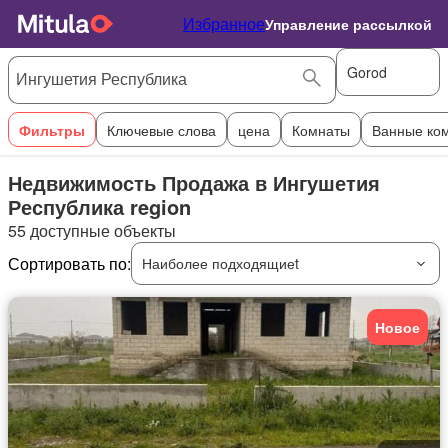
Избранное
Управление рассылкой
Gorod
Фильтры
Ключевые слова
цена
Комнаты
Ванные ко
Недвижимость Продажа в Ингушетия
Республика region
55 доступные объекты
Сортировать по:
Наиболее подходящиеt
Новое