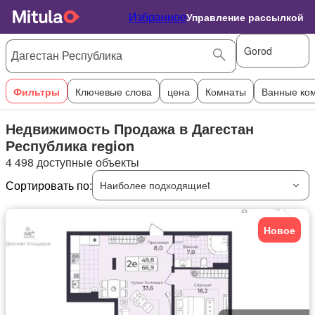
Избранное
Управление рассылкой
Gorod
Фильтры
Ключевые слова
цена
Комнаты
Ванные ко
Недвижимость Продажа в Дагестан
Республика region
4 498 доступные объекты
Сортировать по:
Наиболее подходящиеt
Новое