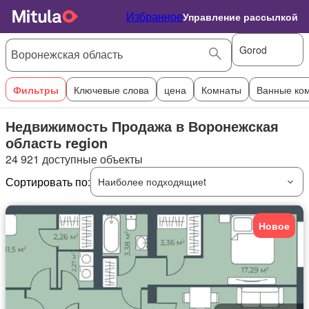
Избранное
Управление рассылкой
Gorod
Фильтры
Ключевые слова
цена
Комнаты
Ванные ко
Недвижимость Продажа в Воронежская
область region
24 921 доступные объекты
Сортировать по:
Наиболее подходящиеt
Новое