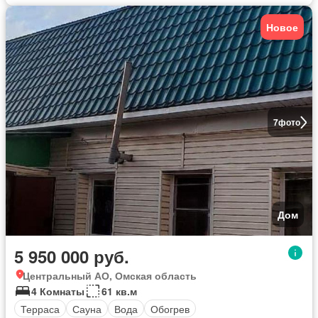
Новое
7
фото
Дом
5 950 000 руб.
Центральный АО, Омская область
4 Комнаты
61 кв.м
Терраса
Сауна
Вода
Обогрев