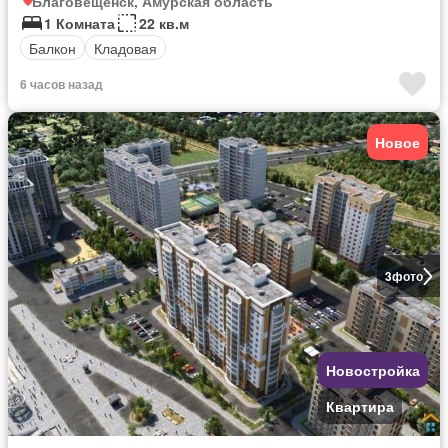
Благовещенск, Амурская область
1 Комната
22 кв.м
Балкон
Кладовая
6 часов назад
Новое
3
фото
Новостройка
Квартира