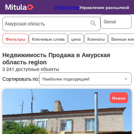
Избранное
Управление рассылкой
Gorod
Фильтры
Ключевые слова
цена
Комнаты
Ванные ко
Недвижимость Продажа в Амурская
область region
3 241 доступные объекты
Сортировать по:
Наиболее подходящиеt
Новое