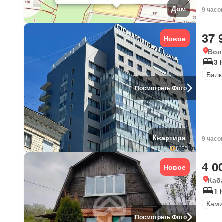
Дом
9 часо
37 
Новое
Вол
3 
Балк
Посмотреть Фото
Квартира
9 часо
4 0
Новое
Каб
1 
Кам
Посмотреть Фото