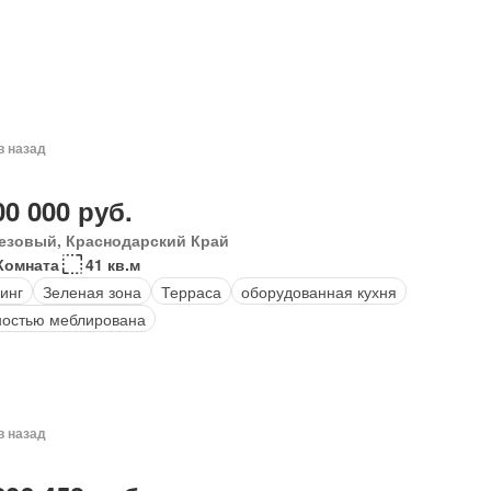
в назад
00 000 руб.
езовый, Краснодарский Край
Комната
41 кв.м
инг
Зеленая зона
Терраса
оборудованная кухня
остью меблирована
в назад