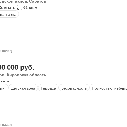
одской район, Саратов
Комнаты
62 кв.м
ная зона
в назад
00 000 руб.
ов, Кировская область
 кв.м
инг
Детская зона
Терраса
Безопасность
Полностью мебли
в назад