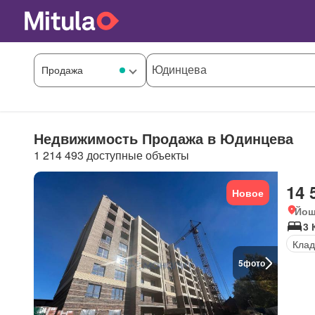
Недвижимость Продажа в Юдинцева
1 214 493 доступные объекты
14 
Новое
Йош
3 
Клад
5
фото