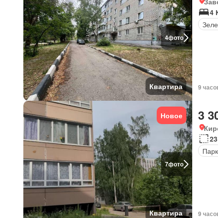
Зав
4 
Зеле
4
фото
Квартира
9 часо
3 3
Новое
Кир
23
Парк
7
фото
Квартира
9 часо