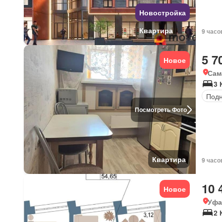
Новостройка
Квартира
9 часо
5 7
Новое
Сам
3 
Под
Посмотреть Фото
Квартира
9 часо
10 
Новое
Уфа
2 