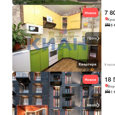
7 8
Новое
Кра
5 
7
фото
Квартира
9 часо
18 
Новое
Вор
1 
6
фото