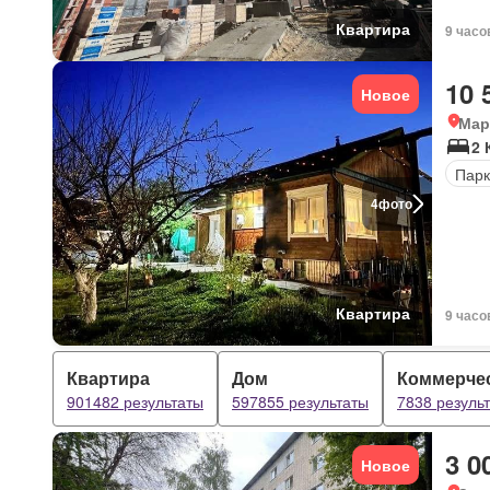
Квартира
9 часо
10 
Новое
Мар
2 
Парк
4
фото
Квартира
9 часо
Квартира
Дом
Коммерче
901482 результаты
597855 результаты
7838 резуль
3 0
Новое