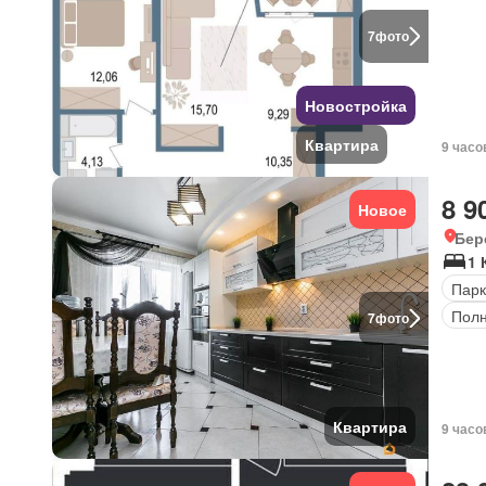
7
фото
Новостройка
Квартира
9 часо
8 9
Новое
Бер
1 
Парк
Полн
7
фото
Квартира
9 часо