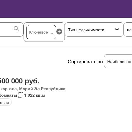
це
Сортировать по:
Наиболее п
500 000 руб.
кар-ола, Марий Эл Республика
Комнаты
1 022 кв.м
овая