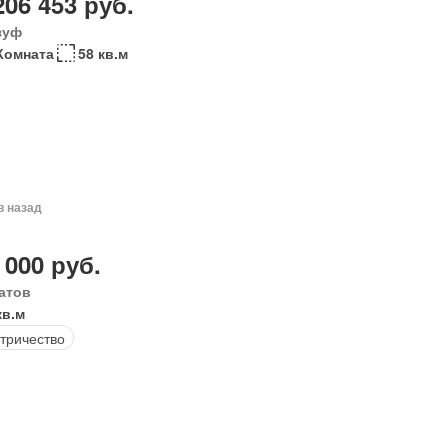
206 453 руб.
зуф
Комната
58 кв.м
в назад
 000 руб.
атов
кв.м
тричество