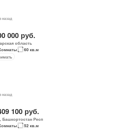
в назад
00 000 руб.
арская область
Комнаты
60 кв.м
нимать
в назад
409 100 руб.
, Башкортостан Респ
Комнаты
52 кв.м