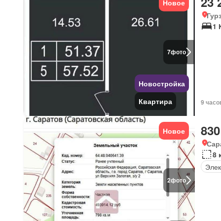
23 
Новое
Гур
1 
7
фото
Новостройка
Квартира
9 часо
830
Новое
Сар
8 
Элек
2
фото