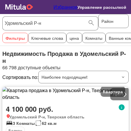
Избранное
Управление рассылкой
Район
Фильтры
Ключевые слова
цена
Комнаты
Ванные ко
Недвижимость Продажа в Удомельский Р-
н
66 798 доступные объекты
Сортировать по:
Наиболее подходящиеt
Квартира
7
фото
4 100 000 руб.
Удомельский Р-н, Тверская область
3 Комнаты
62 кв.м
Балкон