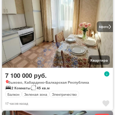
4
фото
Квартира
7 100 000 руб.
быково, Кабардино-Балкарская Республика
2 Комнаты
45 кв.м
Балкон
Зеленая зона
Электричество
17 часов назад