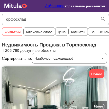
Избранное
Управление рассылкой
Фильтры
Ключевые слова
цена
Комнаты
Ванные ко
Недвижимость Продажа в Торфосклад
1 205 760 доступные объекты
Сортировать по:
Наиболее подходящиеt
Новое
7
фото