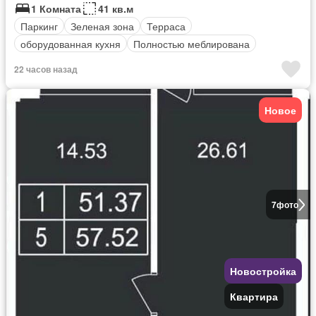
1 Комната
41 кв.м
Паркинг
Зеленая зона
Терраса
оборудованная кухня
Полностью меблирована
22 часов назад
Новое
7
фото
Новостройка
Квартира