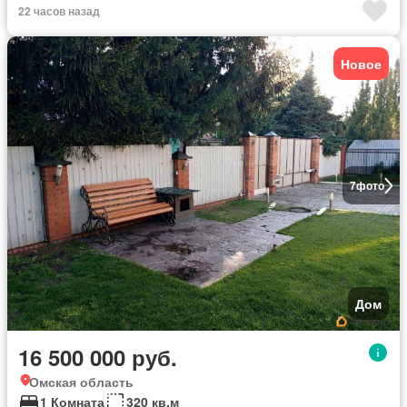
22 часов назад
Новое
7
фото
Дом
16 500 000 руб.
Омская область
1 Комната
320 кв.м