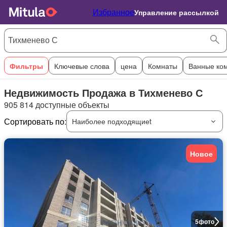
Избранное
Управление рассылкой
Фильтры
Ключевые слова
цена
Комнаты
Ванные ко
Недвижимость Продажа в Тихменево С
905 814 доступные объекты
Сортировать по:
Наиболее подходящиеt
Новое
5
фото