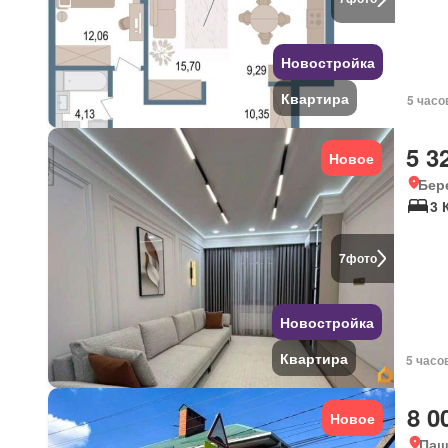
Новостройка
Квартира
5 часо
5 3
Новое
Бер
3 
7
фото
Новостройка
Квартира
5 часо
8 0
Новое
Паш