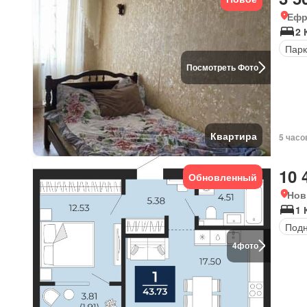
Ефр
2 
Парк
Посмотреть Фото
Квартира
5 часо
10 
Обновленный
Нов
1 
Под
4
фото