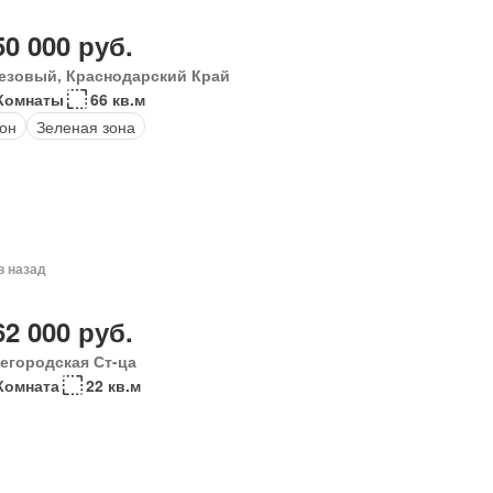
50 000 руб.
езовый, Краснодарский Край
Комнаты
66 кв.м
он
Зеленая зона
в назад
62 000 руб.
егородская Ст-ца
Комната
22 кв.м