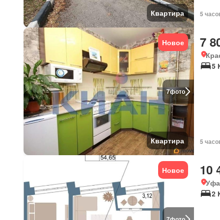
Квартира
5 часо
7 8
Новое
Кра
5 
7
фото
Квартира
5 часо
10 
Новое
Уфа
2 
7
фото