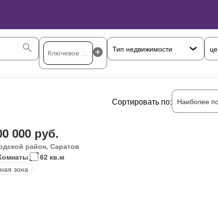
це
Сортировать по:
Наиболее п
00 000 руб.
одской район, Саратов
Комнаты
62 кв.м
ная зона