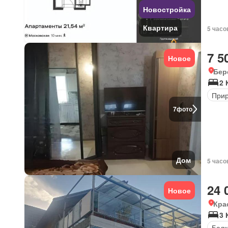
Новостройка
Квартира
5 часо
7 5
Новое
Бер
2
Прир
7
фото
Дом
5 часо
24 
Новое
Кра
3 
Балк