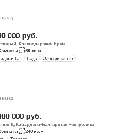
в назад
00 000 руб.
езовый, Краснодарский Край
 Комнаты
60 кв.м
одный Газ
Вода
Электричество
в назад
000 000 руб.
сное Д, Кабардино-Балкарская Республика
Комнаты
240 кв.м
он
Терраса