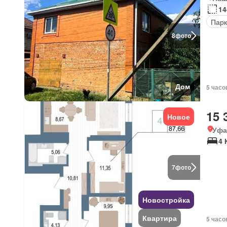
14
Парк
8
фото
Дом
5 часо
15 
Новое
Уфа
4 
7
фото
Новостройка
Квартира
5 часо