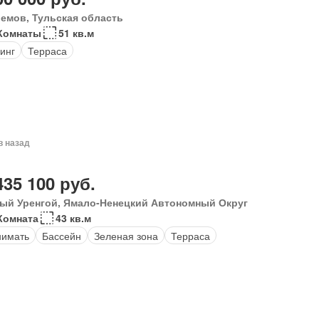
емов, Тульская область
Комнаты
51 кв.м
инг
Терраса
в назад
435 100 руб.
ый Уренгой, Ямало-Ненецкий Автономный Округ
Комната
43 кв.м
нимать
Бассейн
Зеленая зона
Терраса