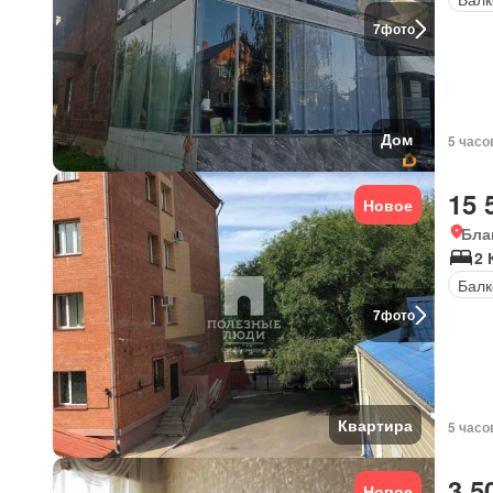
7
фото
Дом
5 часо
15 
Новое
Бла
2 
Балк
7
фото
Квартира
5 часо
3 5
Новое