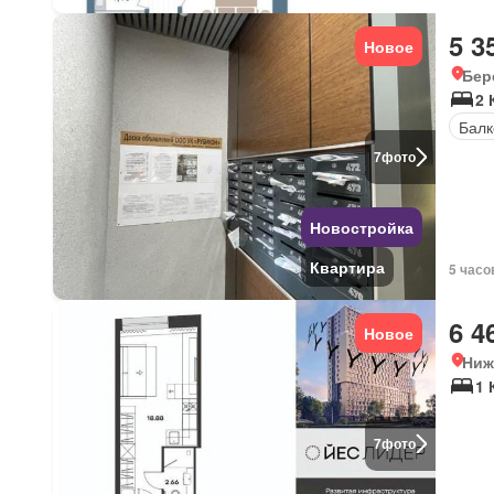
5 3
Новое
Бер
2 
Балк
7
фото
Новостройка
Квартира
5 часо
6 4
Новое
Ниж
1 
7
фото