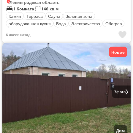
Ленинградская область
1 Комната
146 кв.м
Камин
Терраса
Сауна
Зеленая зона
оборудованная кухня
Вода
Электричество
Обогрев
Полностью меблирована
6 часов назад
Новое
7
фото
Дом