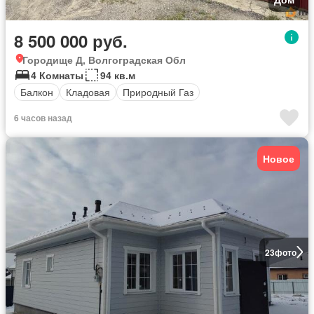
8 500 000 руб.
Городище Д, Волгоградская Обл
4 Комнаты
94 кв.м
Балкон
Кладовая
Природный Газ
6 часов назад
Новое
23
фото