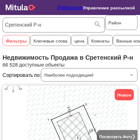
Избранное
Управление рассылкой
Район
Фильтры
Ключевые слова
цена
Комнаты
Ванные ко
Недвижимость Продажа в Сретенский Р-н
66 528 доступные объекты
Сортировать по:
Наиболее подходящиеt
Новое
Посмотреть Фото