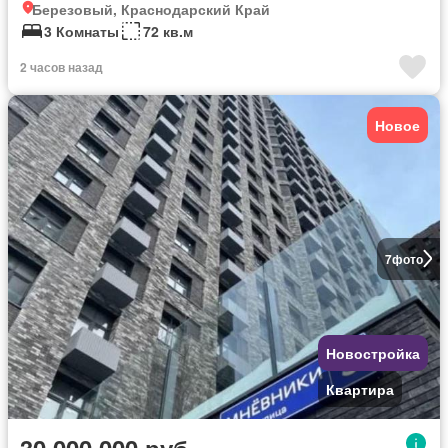
Березовый, Краснодарский Край
3 Комнаты
72 кв.м
2 часов назад
Новое
7
фото
Новостройка
Квартира
30 000 000 руб.