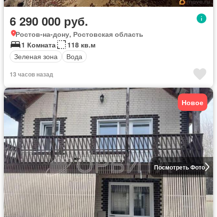
6 290 000 руб.
Ростов-на-дону, Ростовская область
1 Комната
118 кв.м
Зеленая зона
Вода
13 часов назад
Новое
Посмотреть Фото