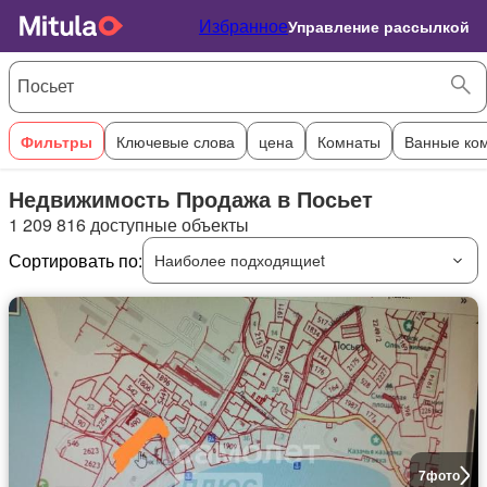
Избранное
Управление рассылкой
Фильтры
Ключевые слова
цена
Комнаты
Ванные ко
Недвижимость Продажа в Посьет
1 209 816 доступные объекты
Сортировать по:
Наиболее подходящиеt
7
фото