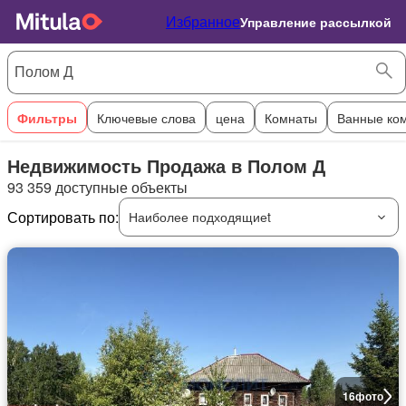
Избранное
Управление рассылкой
Фильтры
Ключевые слова
цена
Комнаты
Ванные ко
Недвижимость Продажа в Полом Д
93 359 доступные объекты
Сортировать по:
Наиболее подходящиеt
16
фото