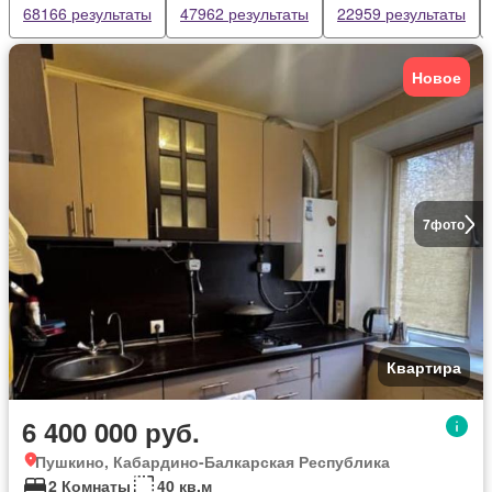
68166 результаты
47962 результаты
22959 результаты
Новое
7
фото
Квартира
6 400 000 руб.
Пушкино, Кабардино-Балкарская Республика
2 Комнаты
40 кв.м