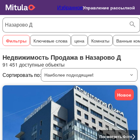
Избранное
Управление рассылкой
Фильтры
Ключевые слова
цена
Комнаты
Ванные ко
Недвижимость Продажа в Назарово Д
91 451 доступные объекты
Сортировать по:
Наиболее подходящиеt
Новое
Посмотреть Фото