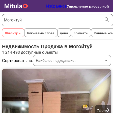
Избранное
Управление рассылкой
Фильтры
Ключевые слова
цена
Комнаты
Ванные ко
Недвижимость Продажа в Могойтуй
1 214 493 доступные объекты
Сортировать по:
Наиболее подходящиеt
7
фото