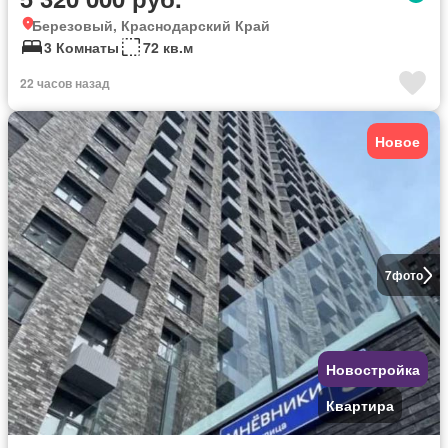
Березовый, Краснодарский Край
3 Комнаты
72 кв.м
22 часов назад
Новое
7
фото
Новостройка
Квартира