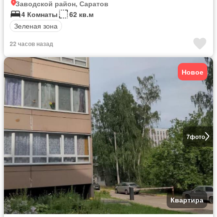
Заводской район, Саратов
4 Комнаты
62 кв.м
Зеленая зона
22 часов назад
Новое
7
фото
Квартира