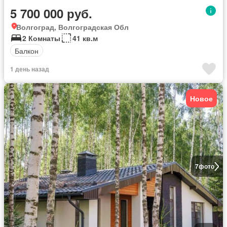
5 700 000 руб.
Волгоград, Волгоградская Обл
2 Комнаты
41 кв.м
Балкон
1 день назад
Новое
7
фото