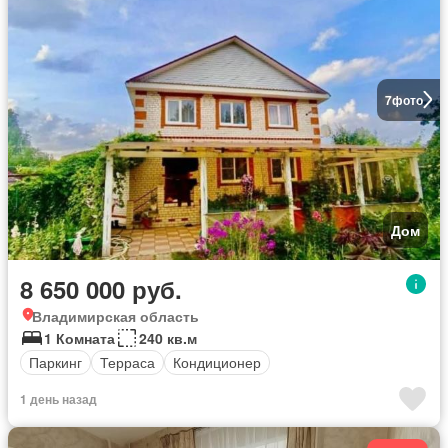
7
фото
Дом
8 650 000 руб.
Владимирская область
1 Комната
240 кв.м
Паркинг
Терраса
Кондиционер
1 день назад