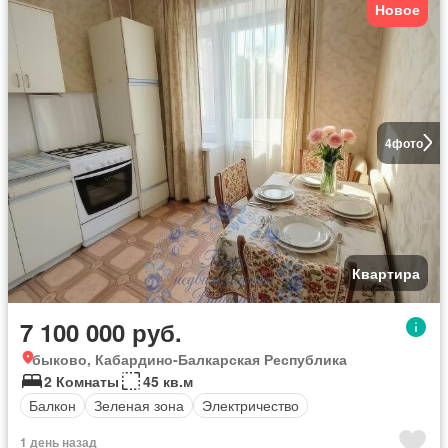
Новое
4
фото
Квартира
7 100 000 руб.
быково, Кабардино-Балкарская Республика
2 Комнаты
45 кв.м
Балкон
Зеленая зона
Электричество
1 день назад