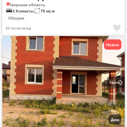
Тверская область
3 Комнаты
75 кв.м
Обогрев
22 часов назад
Новое
7
фото
Дом