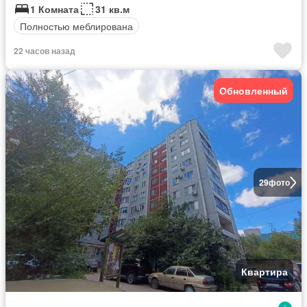
1 Комната
31 кв.м
Полностью меблирована
22 часов назад
Обновленный
29
фото
Квартира