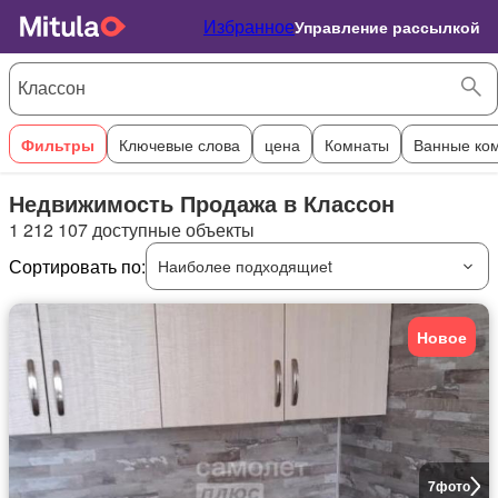
Избранное
Управление рассылкой
Фильтры
Ключевые слова
цена
Комнаты
Ванные ко
Недвижимость Продажа в Классон
1 212 107 доступные объекты
Сортировать по:
Наиболее подходящиеt
Новое
7
фото