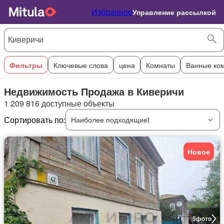
Избранное
Управление рассылкой
Фильтры
Ключевые слова
цена
Комнаты
Ванные ко
Недвижимость Продажа в Киверичи
1 209 816 доступные объекты
Сортировать по:
Наиболее подходящиеt
Новое
5
фото