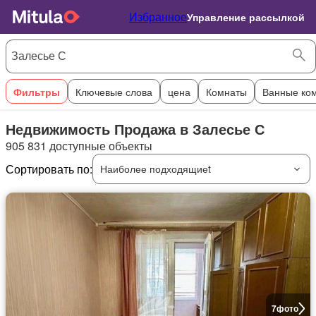
Избранное
Управление рассылкой
Фильтры
Ключевые слова
цена
Комнаты
Ванные ко
Недвижимость Продажа в Залесье С
905 831 доступные объекты
Сортировать по:
Наиболее подходящиеt
7
фото