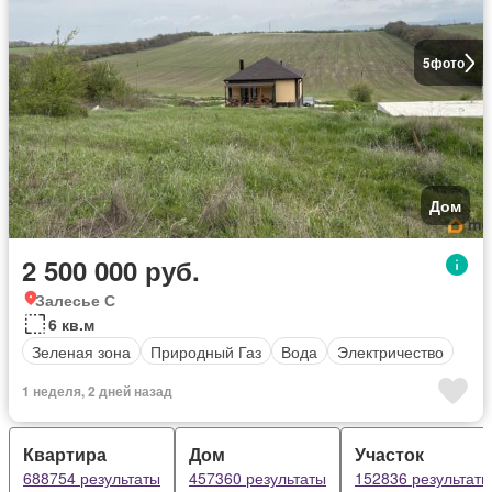
5
фото
Дом
2 500 000 руб.
Залесье С
6 кв.м
Зеленая зона
Природный Газ
Вода
Электричество
1 неделя, 2 дней назад
Квартира
Дом
Участок
688754 результаты
457360 результаты
152836 результаты