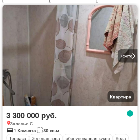
7
фото
Квартира
3 300 000 руб.
Залесье С
1 Комната
30 кв.м
Терраса
Зеленая зона
оборудованная кухня
Вода