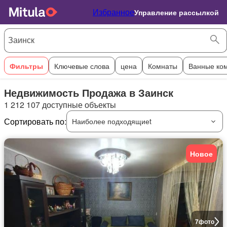
Избранное
Управление рассылкой
Фильтры
Ключевые слова
цена
Комнаты
Ванные ко
Недвижимость Продажа в Заинск
1 212 107 доступные объекты
Сортировать по:
Наиболее подходящиеt
Новое
7
фото