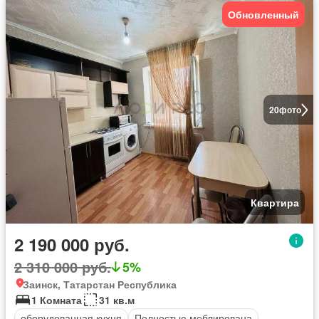
Обновленный
20
фото
Квартира
2 190 000 руб.
2 310 000 руб.
5%
Заинск, Татарстан Республика
1 Комната
31 кв.м
оборудованная кухня
Полностью меблирована