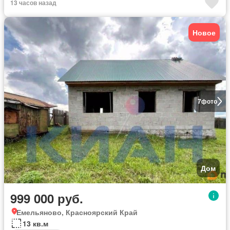
13 часов назад
Новое
7
фото
Дом
999 000 руб.
Емельяново, Красноярский Край
13 кв.м