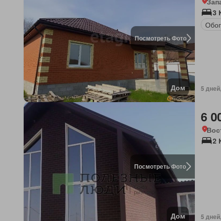
Зап
3
Обог
Посмотреть Фото
Дом
5 дней
6 0
Вос
2 
Посмотреть Фото
Дом
5 дней