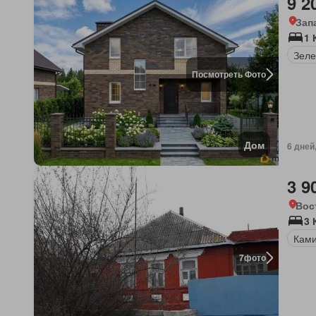
9 2
Зап
1 
Зеле
Посмотреть Фото
Дом
6 дней
3 9
Вос
3 
Кам
7
фото