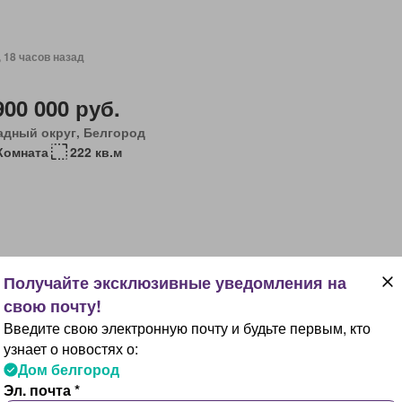
, 18 часов назад
900 000 руб.
адный округ, Белгород
Комната
222 кв.м
, 18 часов назад
Введите свою электронную почту и будьте первым, кто
00 000 руб.
узнает о новостях о:
точный округ, Белгород
Дом белгород
Комнаты
60 кв.м
Эл. почта *