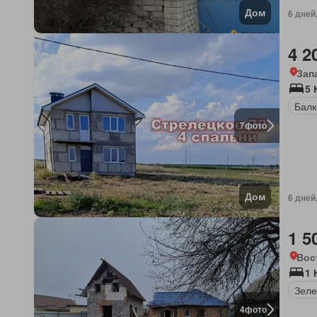
Дом
6 дней
4 2
Зап
5 
Балк
7
фото
Дом
6 дней
1 5
Вос
1 
Зеле
4
фото