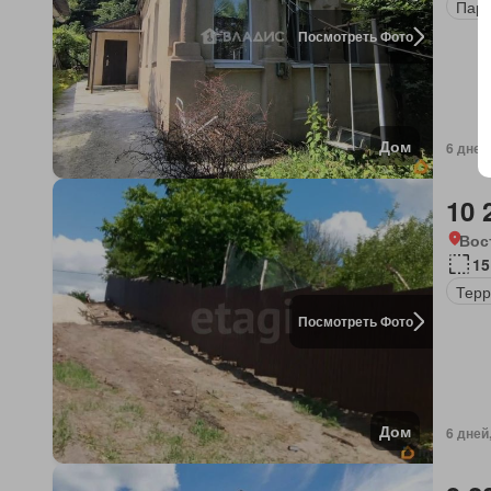
Парк
Посмотреть Фото
Дом
6 дней
10 
Вос
15
Терр
Посмотреть Фото
Дом
6 дней