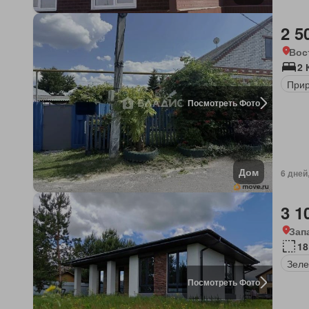
2 5
Вос
2 
Прир
Посмотреть Фото
Дом
6 дней
3 1
Зап
18
Зеле
Посмотреть Фото