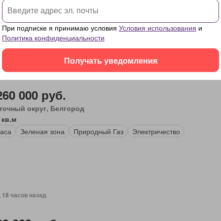
инг
Вода
Полностью меблирована
При подписке я принимаю условия
Условия использования
и
Политика конфиденциальности
Получать уведомления
, 18 часов назад
260 000 руб.
точный округ, Белгород
 кв.м
аса
Зеленая зона
Природный Газ
Электричество
, 18 часов назад