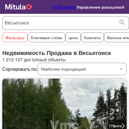
Избранное
Управление рассылкой
Фильтры
Ключевые слова
цена
Комнаты
Ванные ко
Недвижимость Продажа в Весьегонск
1 212 107 доступные объекты
Сортировать по:
Наиболее подходящиеt
17
фото