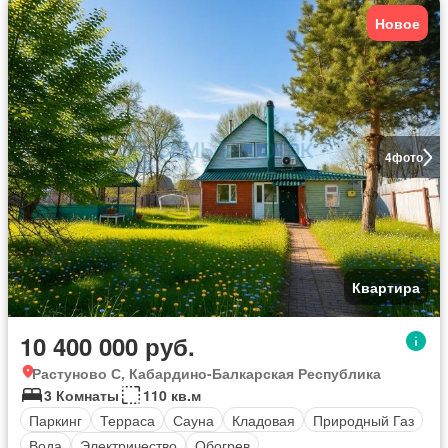
Новое
4
фото
Квартира
10 400 000 руб.
Растуново С, Кабардино-Балкарская Республика
3 Комнаты
110 кв.м
Паркинг
Терраса
Сауна
Кладовая
Природный Газ
Вода
Электричество
Обогрев