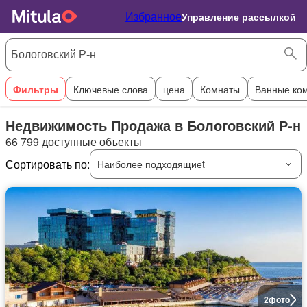
Избранное
Управление рассылкой
Фильтры
Ключевые слова
цена
Комнаты
Ванные ко
Недвижимость Продажа в Бологовский Р-н
66 799 доступные объекты
Сортировать по:
Наиболее подходящиеt
2
фото