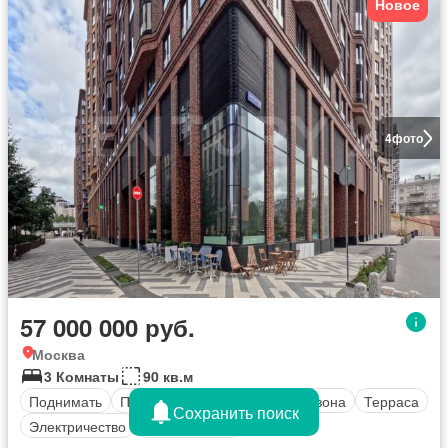
Новое
4
фото
57 000 000 руб.
Москва
3 Комнаты
90 кв.м
Поднимать
Паркинг
Балкон
Зеленая зона
Терраса
Сохранить поиск
Электричество
Безопасность