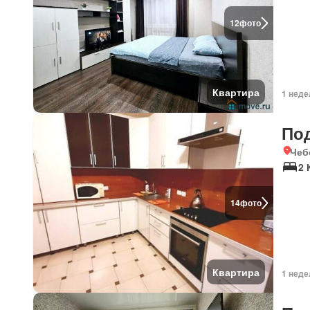
12
фото
Квартира
1 неде
По
Чеб
2
14
фото
Квартира
1 неде