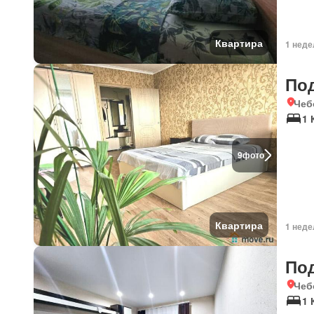
Квартира
1 неде
По
Чеб
1 
9
фото
Квартира
1 неде
По
Чеб
1 