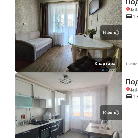
По
Чеб
1 
16
фото
Квартира
1 неде
По
Чеб
1 
10
фото