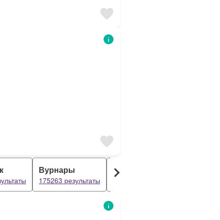
к
Вурнары
Буинск
Урмары
зультаты
175263 результаты
175263 результаты
175260 ре