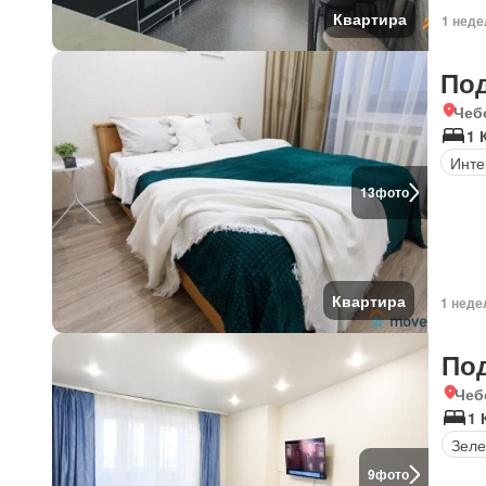
Квартира
1 неде
По
Чеб
1 
Инте
13
фото
Квартира
1 неде
По
Чеб
1 
Зеле
9
фото