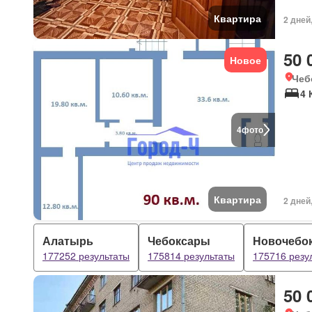
Квартира
2 дней
50 
Новое
Чеб
4
4
фото
Квартира
2 дней
Алатырь
Чебоксары
Новочебо
177252 результаты
175814 результаты
175716 резу
50 