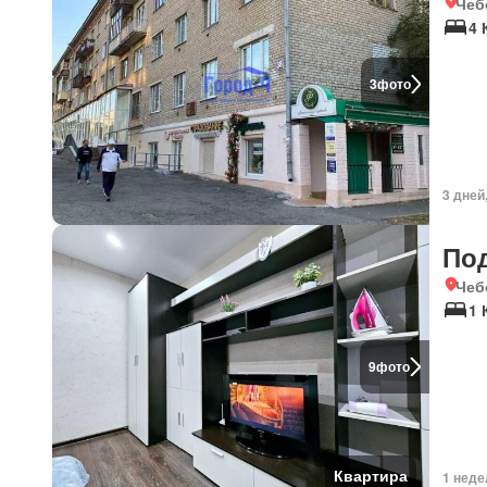
Чеб
4
3
фото
3 дней
По
Чеб
1 
9
фото
Квартира
1 неде