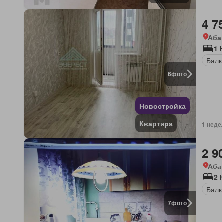
4 7
Аба
1 
Балк
6
фото
Новостройка
Квартира
1 неде
2 9
Аба
2 
Балк
7
фото