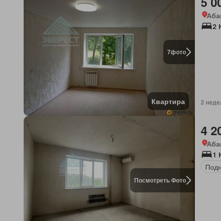
5 0
Аба
2 
7
фото
Квартира
2 неде
4 2
Аба
1 
Под
Посмотреть Фото