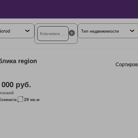
лика region
Сортиров
 000 руб.
изский
Комната
29 кв.м