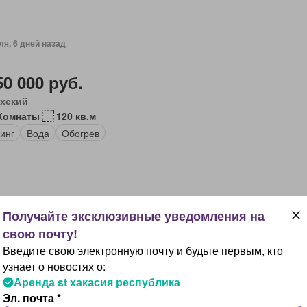
ля, 6 дней назад
50 000 руб.
хский
Комнаты
120 кв.м
инг
Вода
Обогрев
ли, 5 дней назад
Введите свою электронную почту и будьте первым, кто
 000 руб.
узнает о новостях о:
кан
Аренда st хакасия республика
Комната
12 кв.м
Эл. почта *