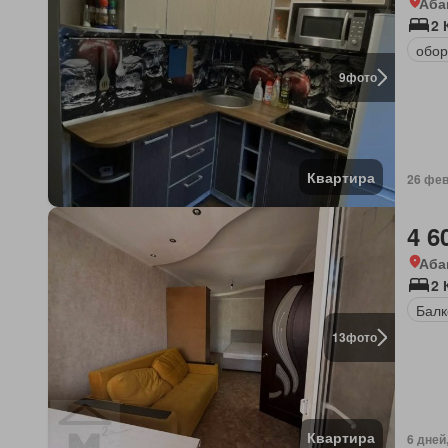
Аба
2 
обор
9
фото
Квартира
26 фев
4 6
Аба
2 
Балк
13
фото
Квартира
6 дней