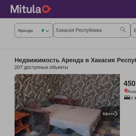
Недвижимость Аренда в Хакасия Респуб
207 доступные объекты
450
Аск
1 
6
фото