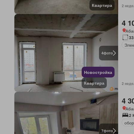
Квартира
2 неде
4 1
Аба
33
Элек
4
фото
Новостройка
Квартира
2 неде
4 3
Аба
2 
обор
7
фото