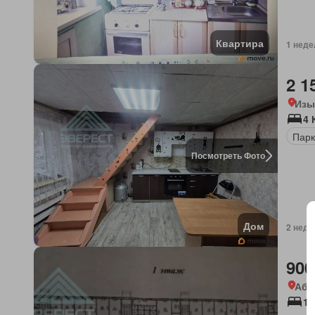
Квартира
1 неде
2 1
Изы
4 
Парк
Посмотреть Фото
Дом
2 неде
900
Аба
1 