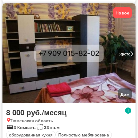
Новое
5
фото
Дом
8 000 руб./месяц
Тюменская область
3 Комнаты
33 кв.м
оборудованная кухня
Полностью меблирована