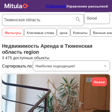
Избранное
Управление рассылкой
Gorod
Фильтры
Ключевые слова
цена
Комнаты
Ванные ко
Недвижимость Аренда в Тюменская
область region
3 475 доступные объекты
Сортировать по:
Наиболее подходящиеt
Новое