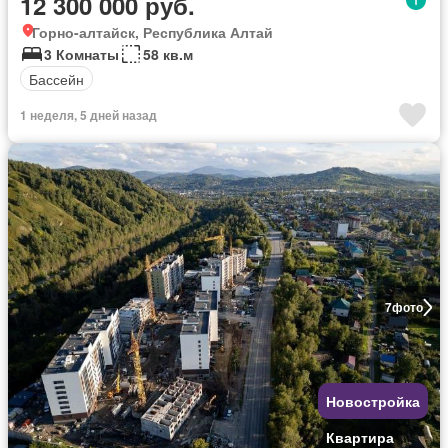
12 300 000 руб.
Горно-алтайск, Республика Алтай
3 Комнаты
58 кв.м
Бассейн
1 неделя, 5 дней назад
7
фото
Новостройка
Квартира