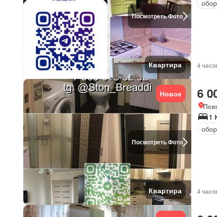
обор
Посмотреть Фото
Квартира
4 часо
6 0
Новое
Пск
1 
обор
Посмотреть Фото
Квартира
4 часо