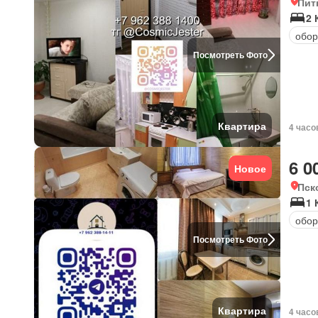
Пит
2 
обор
Посмотреть Фото
Квартира
4 часо
6 0
Новое
Пск
1 
обор
Посмотреть Фото
Квартира
4 часо