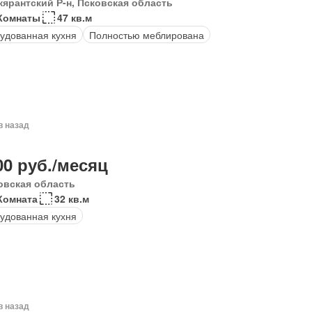
кярантский Р-н, Псковская область
Комнаты
47 кв.м
удованная кухня
Полностью меблирована
в назад
00 руб./месяц
овская область
Комната
32 кв.м
удованная кухня
в назад