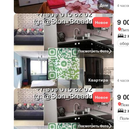
Дом
4 часо
9 0
Новое
Пит
2 
обор
Посмотреть Фото
Квартира
4 часо
9 0
Новое
Пск
2 
Полн
Посмотреть Фото