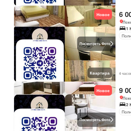
6 0
Новое
Пск
1 
Полн
Посмотреть Фото
Квартира
4 часо
9 0
Новое
Пск
2 
Полн
Посмотреть Фото