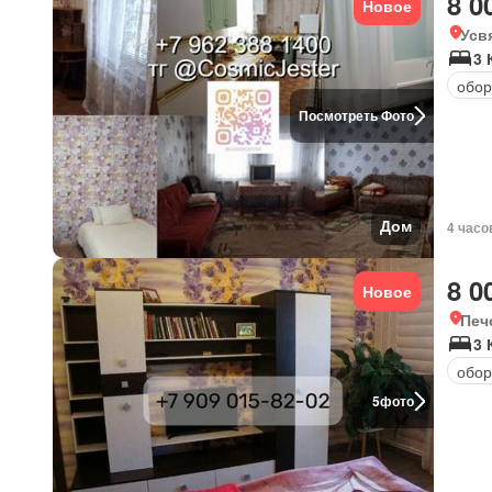
8 0
Новое
Усв
3 
обор
Посмотреть Фото
Дом
4 часо
8 0
Новое
Печ
3 
обор
5
фото