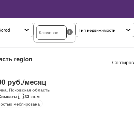
сть region
Сортиров
00 руб./месяц
чка, Псковская область
Комнаты
33 кв.м
остью меблирована