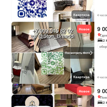
Квартира
4 часо
9 0
Новое
Гдо
2 
обор
Посмотреть Фото
Квартира
4 часо
9 0
Новое
Пск
2 