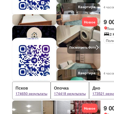
Квартира
4 часо
9 0
Новое
Пск
2 
Полн
Посмотреть Фото
Квартира
4 часо
Псков
Опочка
Дно
174650 результаты
174418 результаты
173521 резу
9 0
Новое