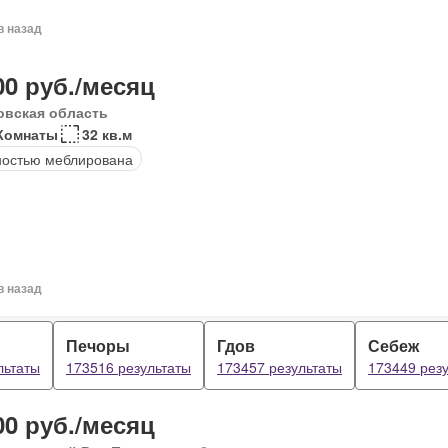
в назад
00 руб./месяц
овская область
Комнаты
32 кв.м
остью меблирована
в назад
Печоры
Гдов
Себеж
льтаты
173516 результаты
173457 результаты
173449 рез
00 руб./месяц