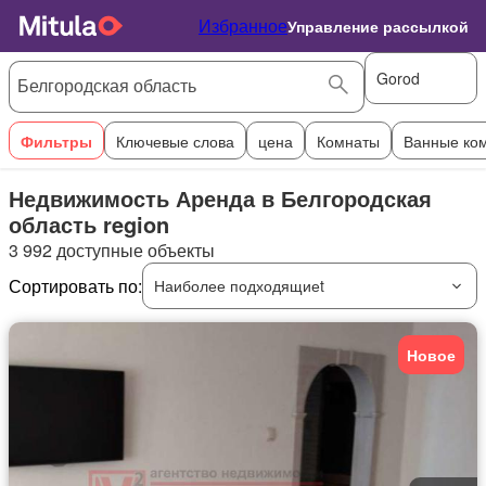
Избранное
Управление рассылкой
Gorod
Фильтры
Ключевые слова
цена
Комнаты
Ванные ко
Недвижимость Аренда в Белгородская
область region
3 992 доступные объекты
Сортировать по:
Наиболее подходящиеt
Новое