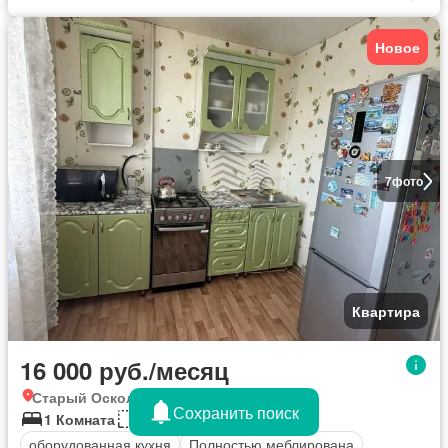
Новое
7
фото
Квартира
16 000 руб./месяц
Старый Оскол, Белгородская область
Сохранить поиск
1 Комната
37 кв.м
оборудованная кухня
Полностью меблирована