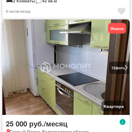
2 Комнаты
42 кв.м
6 часов назад
Новое
12
фото
Квартира
25 000 руб./месяц
Старый Оскол, Белгородская область