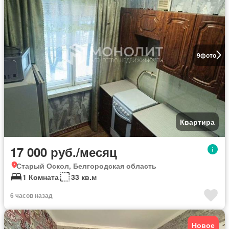
9
фото
Квартира
17 000 руб./месяц
Старый Оскол, Белгородская область
1 Комната
33 кв.м
6 часов назад
Новое