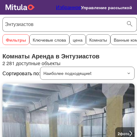
Избранное
Управление рассылкой
Фильтры
Ключевые слова
цена
Комнаты
Ванные ко
Комнаты Аренда в Энтузиастов
2 281 доступные объекты
Сортировать по:
Наиболее подходящиеt
2
фото