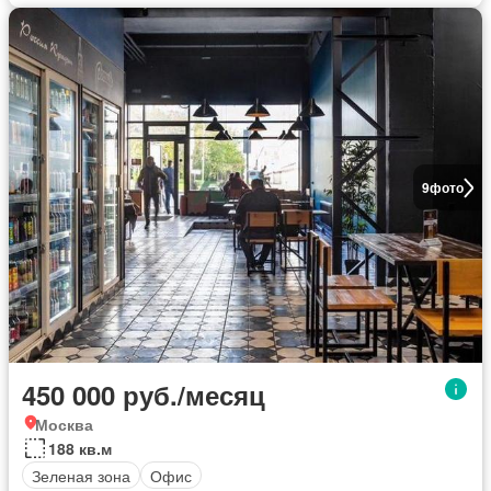
9
фото
450 000 руб./месяц
Москва
188 кв.м
Зеленая зона
Офис