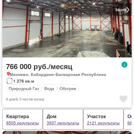
3
фото
766 000 руб./месяц
Михнево, Кабардино-Балкарская Республика
1 276 кв.м
Природный Газ
Вода
Обогрев
4 дней, 3 часов назад
Квартира
Дом
Участок
О
8505 результаты
3937 результаты
2121 результаты
667