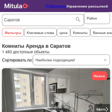
Избранное
Управление рассылкой
Район
Фильтры
Ключевые слова
цена
Комнаты
Ванные ко
Комнаты Аренда в Саратов
1 483 доступные объекты
Сортировать по:
Наиболее подходящиеt
Новое
4
фото