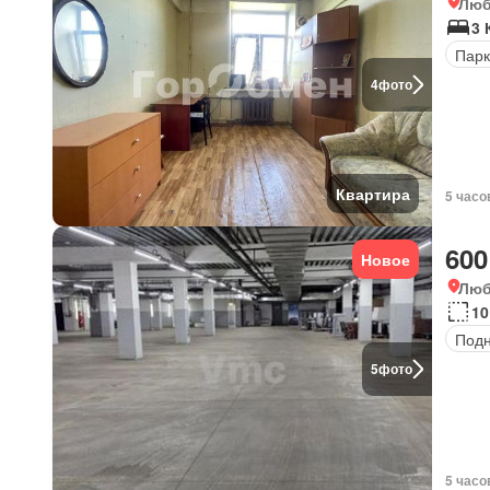
Люб
3 
Парк
4
фото
Квартира
5 часо
600
Новое
Люб
10
Под
5
фото
5 часо