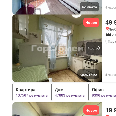
Комната
5 часо
49 
Новое
Люб
2 
Парк
4
фото
Квартира
5 часо
Квартира
Дом
Офис
137567 результаты
47883 результаты
9396 результ
19 
Новое