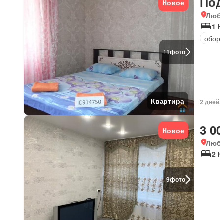
По
Новое
Люб
1 
обор
11
фото
Квартира
2 дней
3 0
Новое
Люб
2 
9
фото