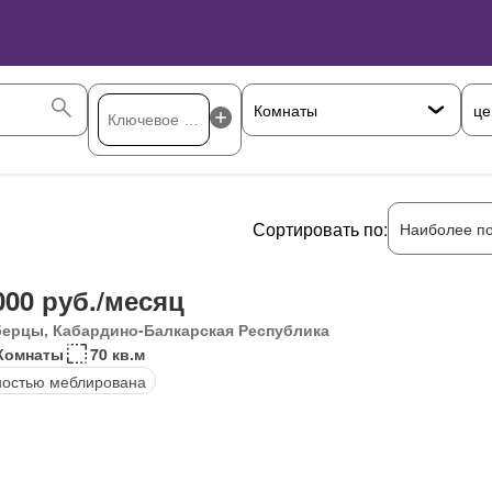
це
Сортировать по:
Наиболее п
000 руб./месяц
ерцы, Кабардино-Балкарская Республика
Комнаты
70 кв.м
остью меблирована