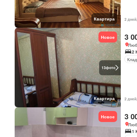
Квартира
2 дней
3 0
Новое
Люб
2 
Клад
13
фото
Квартира
2 дней
3 0
Новое
Люб
1 