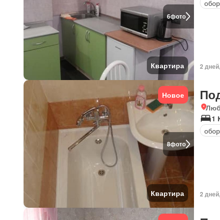
обор
6
фото
Квартира
2 дней
По
Новое
Люб
1 
обор
8
фото
Квартира
2 дней