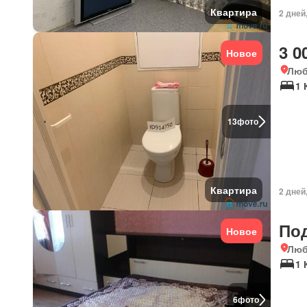
Квартира
2 дней
3 0
Новое
Люб
1 
13
фото
Квартира
2 дней
По
Новое
Люб
1 
6
фото