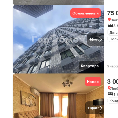
75 
Обновленный
Люб
3 
Детс
Полн
4
фото
Квартира
5 часо
3 0
Новое
Люб
1 
Конд
11
фото