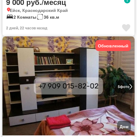
9 000 руб./месяц
Ейск, Краснодарский Край
2 Комнаты
36 кв.м
2 дней, 22 часов назад
Обновленный
5
фото
Дом