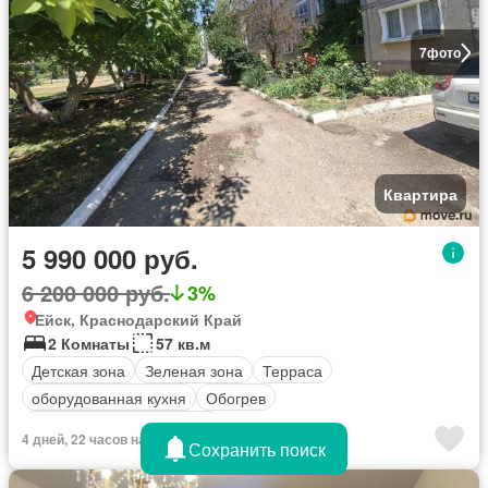
7
фото
Квартира
5 990 000 руб.
6 200 000 руб.
3%
Ейск, Краснодарский Край
2 Комнаты
57 кв.м
Детская зона
Зеленая зона
Терраса
оборудованная кухня
Обогрев
Полностью меблирована
4 дней, 22 часов назад
Сохранить поиск