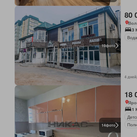
80 
Вол
3 
Вод
10
фото
4 дней
18 
Яро
1 
Детс
Полн
14
фото