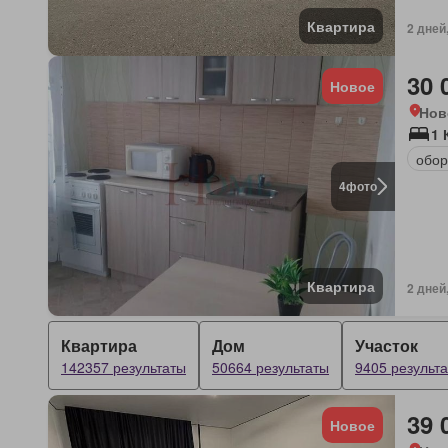
Квартира
2 дней
30 
Новое
Нов
1 
обор
4
фото
Квартира
2 дней
Квартира
Дом
Участок
142357 результаты
50664 результаты
9405 результ
39 
Новое