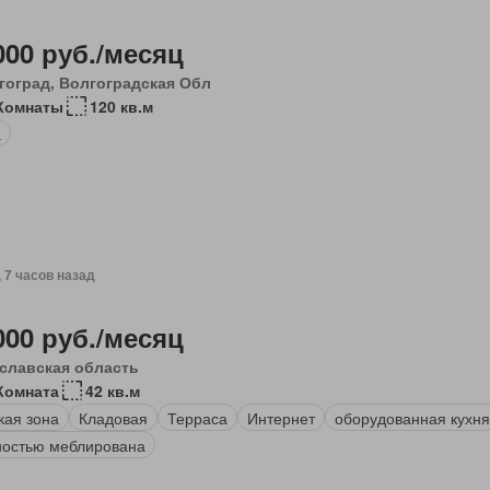
000 руб./месяц
гоград, Волгоградская Обл
Комнаты
120 кв.м
а
, 7 часов назад
000 руб./месяц
славская область
Комната
42 кв.м
кая зона
Кладовая
Терраса
Интернет
оборудованная кухня
остью меблирована