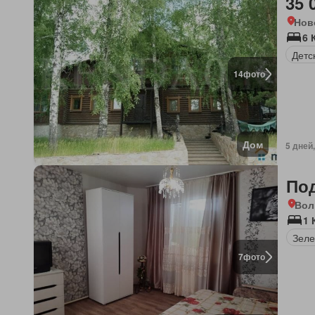
35 
Нов
6 
Детс
14
фото
Дом
5 дней
По
Вол
1 
Зеле
7
фото