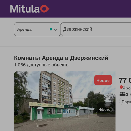
Комнаты Аренда в Дзержинский
1 066 доступные объекты
77 
Новое
Яро
3 
Парк
4
фото