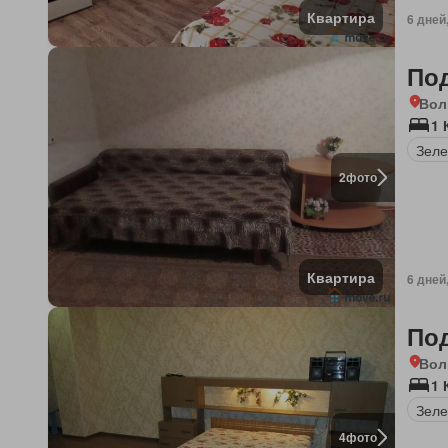
Квартира
6 дней
По
Вол
1 
Зеле
2
фото
Квартира
6 дней
По
Вол
1 
Зеле
4
фото