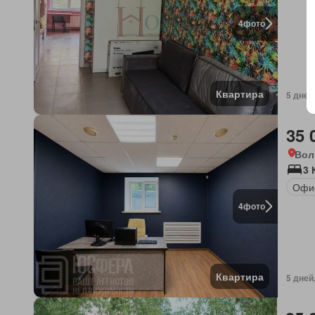
4
фото
Квартира
5 дней
35 
Вол
3 
Офи
4
фото
Квартира
5 дней