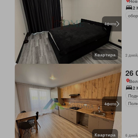
Нов
2 
обор
4
фото
Квартира
2 дней
26 
Вол
2 
Под
Полн
4
фото
Квартира
6 дней