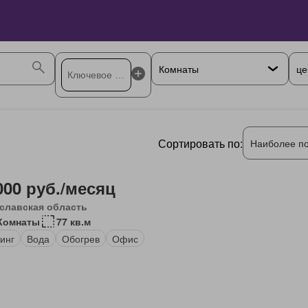
це
Сортировать по:
Наиболее п
000 руб./месяц
славская область
Комнаты
77 кв.м
инг
Вода
Обогрев
Офис